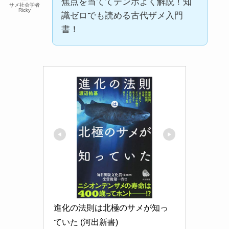
焦点を当ててテンポよく解説！知
サメ社会学者
Ricky
識ゼロでも読める古代ザメ入門
書！
進化の法則は北極のサメが知っ
ていた (河出新書)