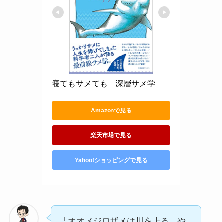
寝てもサメても　深層サメ学
Amazonで見る
楽天市場で見る
Yahoo!ショッピングで見る
「オオメジロザメは川を上る」や