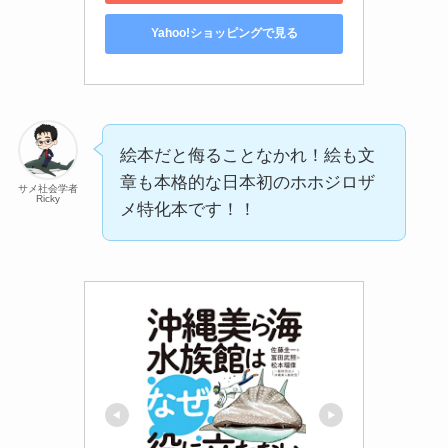
Yahoo!ショッピングで見る
絵本だと侮ることなかれ！絵も文
章も本格的な日本初のホホジロザ
サメ社会学者
Ricky
メ特化本です！！