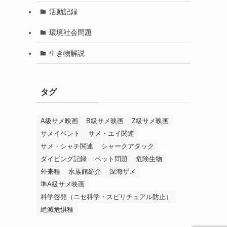
活動記録
環境社会問題
生き物解説
タグ
A級サメ映画
B級サメ映画
Z級サメ映画
サメイベント
サメ・エイ関連
サメ・シャチ関連
シャークアタック
ダイビング記録
ペット問題
危険生物
外来種
水族館紹介
深海ザメ
準A級サメ映画
科学啓発（ニセ科学・スピリチュアル防止）
絶滅危惧種