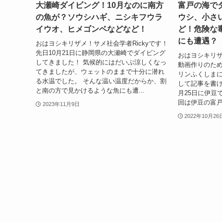
大瀬崎ダイビング！10月なのに南方
富戸の海で
の魚が？ソウシハギ、ニシキフウラ
ウシ、小さ
イウオ、ヒメゴンベなどなど！
ど！危険な
にも遭遇？
おはヨシキリザメ！サメ社会学者Rickyです！
先日10月21日に静岡県の大瀬崎でダイビング
おはヨシキリザ
してきました！ 気候的にはだいぶ涼しくなっ
動画作りのた
てきましたが、ウェットのままで十分に潜れ
リンふくしま
る水温でした。 そんな温い温度だからか、割
して記事を書け
と南の方で見かけるような魚にも遭...
月25日に伊豆
回は伊豆の富戸
2023年11月9日
2022年10月26