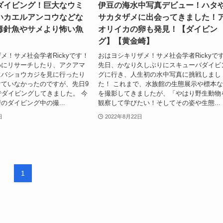
ダイビング！巨大なウミ
伊豆の海水中写真デビュー！ハタ
いカエルアンコウなどな
サカタザメに出会ってきました！
毒針魚やサメより怖い魚
オリイカの卵も発見！【ダイビン
グ】【黄金崎】
メ！サメ社会学者Rickyです！
おはヨシキリザメ！サメ社会学者Rickyで
めにリサーチしたり、アクアマ
先日、かなり久しぶりにスキューバダイビ
にバショウカジを見に行ったり
グに行き、人生初の水中写真に挑戦しまし
ていなかったのですが、先日9
た！ これまで、水族館の生態展示や標本
でダイビングしてきました。 今
を撮影してきましたが、「やはり野生動物
のダイビング中の撮...
観察して学びたい！そしてその姿や生態...
日
2022年8月22日
1