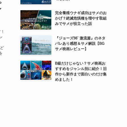
や
ア
完全養殖ウナギ成功はサメのお
かげ？絶滅危惧種を増やす取組
みでサメが役立った話
す！
ン
『ジョーズ98` 激流篇』のネタ
バレあり感想＆サメ解説【BG
など
サメ映画レビュー】
を
B級だけじゃない？サメ映画お
すすめをジャンル別に紹介！旧
作から新作まで面白いのだけ集
めました！