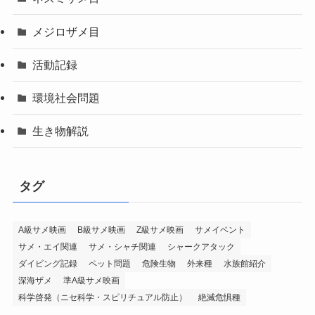
メジロザメ目
活動記録
環境社会問題
生き物解説
タグ
A級サメ映画
B級サメ映画
Z級サメ映画
サメイベント
サメ・エイ関連
サメ・シャチ関連
シャークアタック
ダイビング記録
ペット問題
危険生物
外来種
水族館紹介
深海ザメ
準A級サメ映画
科学啓発（ニセ科学・スピリチュアル防止）
絶滅危惧種