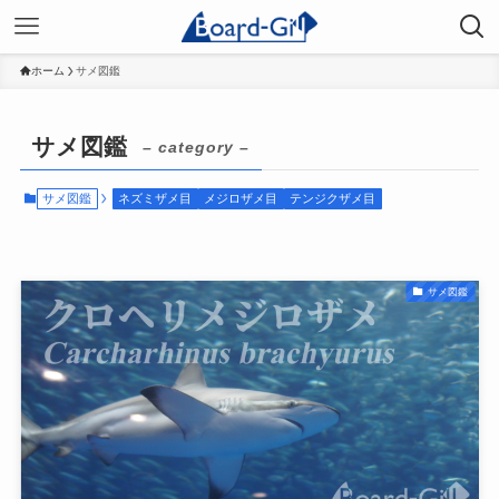
ホーム
サメ図鑑
サメ図鑑
– category –
サメ図鑑
ネズミザメ目
メジロザメ目
テンジクザメ目
サメ図鑑