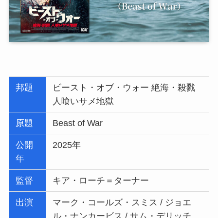
邦題
ビースト・オブ・ウォー 絶海・殺戮
人喰いサメ地獄
原題
Beast of War
公開
2025年
年
監督
キア・ローチ＝ターナー
出演
マーク・コールズ・スミス / ジョエ
ル・ナンカービス / サム・デリッチ