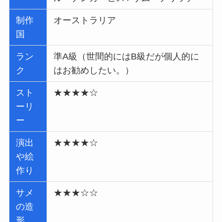
制作
オーストラリア
国
ラン
準A級（世間的にはB級だが個人的に
ク
はお勧めしたい。）
スト
★★★★☆
ーリ
ー
演出
★★★★☆
や絵
作り
サメ
★★★☆☆
の造
形