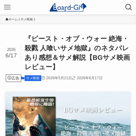
ホーム
サメ映画
『ビースト・オブ・ウォー 絶海・
殺戮 人喰いサメ地獄』のネタバレ
2026
6/17
あり感想＆サメ解説【BGサメ映画
レビュー】
広告
2026年5月21日
2026年6月17日
サメ映画