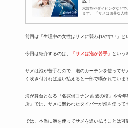
説！
水族館やダイビングなどで
ます。 「サメは凶暴な人
前回は「生理中の女性はサメに襲われやすい」と
今回は紹介するのは、
「サメは泡が苦手」
という
サメは泡が苦手なので、泡のカーテンを使ってサ
く吹き付ければ追い払えると一部で囁かれていま
海が舞台となる『名探偵コナン 紺碧の棺』や今年
所』では、サメに襲われたダイバーが泡を使って
では、本当に泡を使ってサメを追い払うことは可