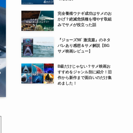
完全養殖ウナギ成功はサメのお
かげ？絶滅危惧種を増やす取組
みでサメが役立った話
『ジョーズ98` 激流篇』のネタ
バレあり感想＆サメ解説【BG
サメ映画レビュー】
B級だけじゃない？サメ映画お
すすめをジャンル別に紹介！旧
作から新作まで面白いのだけ集
めました！