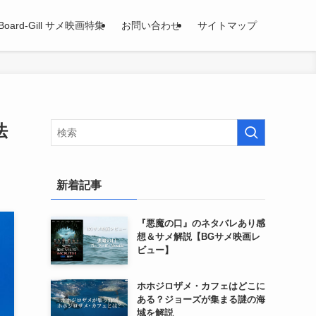
Board-Gill サメ映画特集
お問い合わせ
サイトマップ
法
新着記事
『悪魔の口』のネタバレあり感
想＆サメ解説【BGサメ映画レ
ビュー】
ホホジロザメ・カフェはどこに
ある？ジョーズが集まる謎の海
域を解説