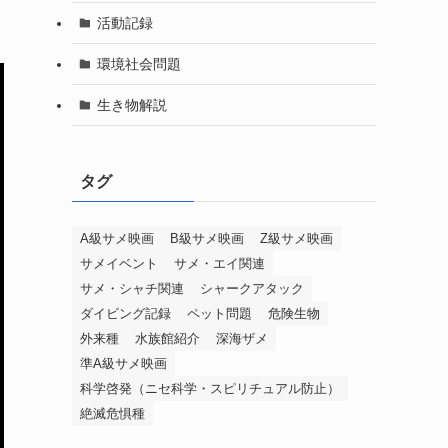
活動記録
環境社会問題
生き物解説
タグ
A級サメ映画
B級サメ映画
Z級サメ映画
サメイベント
サメ・エイ関連
サメ・シャチ関連
シャークアタック
ダイビング記録
ペット問題
危険生物
外来種
水族館紹介
深海ザメ
準A級サメ映画
科学啓発（ニセ科学・スピリチュアル防止）
絶滅危惧種