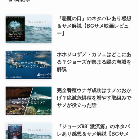
『悪魔の口』のネタバレあり感想
＆サメ解説【BGサメ映画レビュ
ー】
ホホジロザメ・カフェはどこにあ
る？ジョーズが集まる謎の海域を
解説
完全養殖ウナギ成功はサメのおか
げ？絶滅危惧種を増やす取組みで
サメが役立った話
『ジョーズ98` 激流篇』のネタバ
レあり感想＆サメ解説【BGサメ