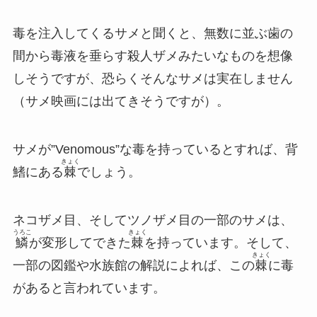
毒を注入してくるサメと聞くと、無数に並ぶ歯の
間から毒液を垂らす殺人ザメみたいなものを想像
しそうですが、恐らくそんなサメは実在しません
（サメ映画には出てきそうですが）。
サメが”Venomous”な毒を持っているとすれば、背
きょく
鰭にある
棘
でしょう。
ネコザメ目、そしてツノザメ目の一部のサメは、
うろこ
きょく
鱗
が変形してできた
棘
を持っています。そして、
きょく
一部の図鑑や水族館の解説によれば、この
棘
に毒
があると言われています。