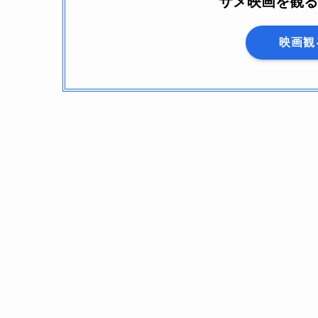
サメ映画を観る
映画観