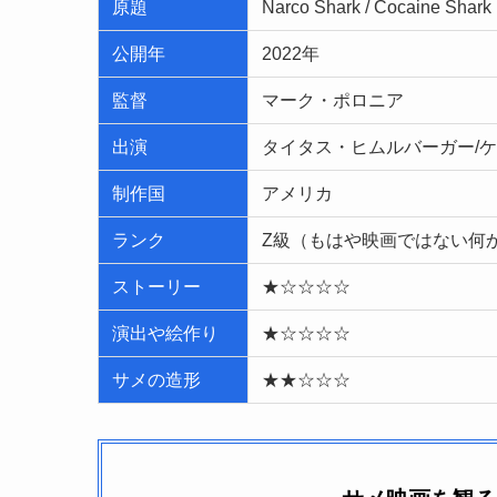
原題
Narco Shark / Cocaine Shark
公開年
2022年
監督
マーク・ポロニア
出演
タイタス・ヒムルバーガー/
制作国
アメリカ
ランク
Z級（もはや映画ではない何
ストーリー
★☆☆☆☆
演出や絵作り
★☆☆☆☆
サメの造形
★★☆☆☆