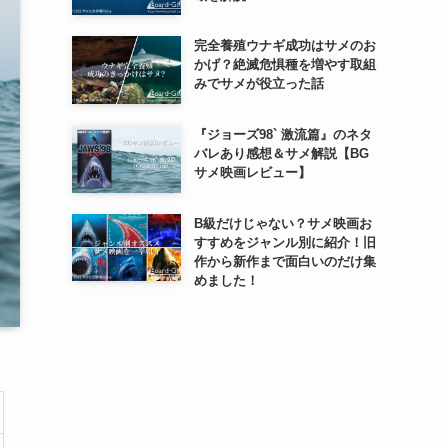
完全養殖ウナギ成功はサメのお
かげ？絶滅危惧種を増やす取組
みでサメが役立った話
『ジョーズ98` 激流篇』のネタ
バレあり感想＆サメ解説【BG
サメ映画レビュー】
B級だけじゃない？サメ映画お
すすめをジャンル別に紹介！旧
作から新作まで面白いのだけ集
めました！