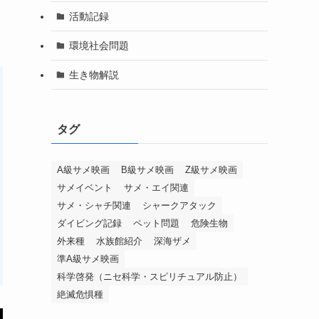
活動記録
環境社会問題
生き物解説
タグ
A級サメ映画
B級サメ映画
Z級サメ映画
サメイベント
サメ・エイ関連
サメ・シャチ関連
シャークアタック
ダイビング記録
ペット問題
危険生物
外来種
水族館紹介
深海ザメ
準A級サメ映画
科学啓発（ニセ科学・スピリチュアル防止）
絶滅危惧種