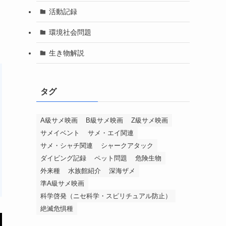
活動記録
環境社会問題
生き物解説
タグ
A級サメ映画
B級サメ映画
Z級サメ映画
サメイベント
サメ・エイ関連
サメ・シャチ関連
シャークアタック
ダイビング記録
ペット問題
危険生物
外来種
水族館紹介
深海ザメ
準A級サメ映画
科学啓発（ニセ科学・スピリチュアル防止）
絶滅危惧種