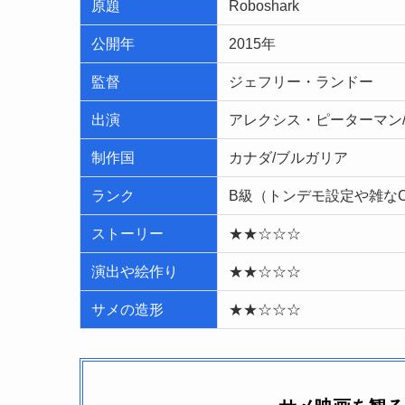
原題
Roboshark
公開年
2015年
監督
ジェフリー・ランドー
出演
アレクシス・ピーターマン
制作国
カナダ/ブルガリア
ランク
B級（トンデモ設定や雑な
ストーリー
★★☆☆☆
演出や絵作り
★★☆☆☆
サメの造形
★★☆☆☆