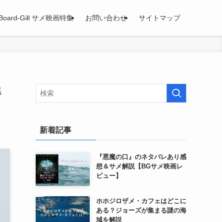
Board-Gill サメ映画特集
お問い合わせ
サイトマップ
解
新着記事
『悪魔の口』のネタバレあり感
想＆サメ解説【BGサメ映画レ
ビュー】
ホホジロザメ・カフェはどこに
ある？ジョーズが集まる謎の海
域を解説