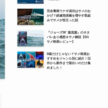
完全養殖ウナギ成功はサメのお
かげ？絶滅危惧種を増やす取組
みでサメが役立った話
『ジョーズ98` 激流篇』のネタ
バレあり感想＆サメ解説【BG
サメ映画レビュー】
B級だけじゃない？サメ映画お
すすめをジャンル別に紹介！旧
作から新作まで面白いのだけ集
めました！