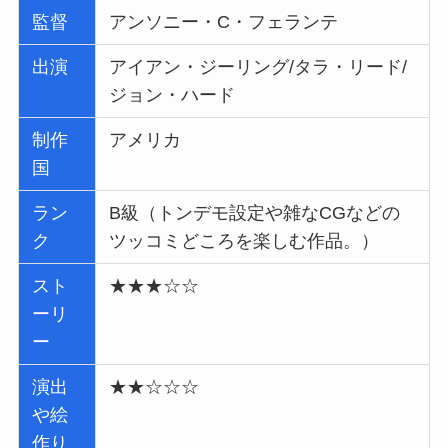
監督
アンソニー・C・フェランテ
出演
アイアン・ジーリング/タラ・リード/
ジョン・ハード
制作
アメリカ
国
ラン
B級（トンデモ設定や雑なCGなどの
ク
ツッコミどころを楽しむ作品。）
スト
★★★☆☆
ーリ
ー
演出
★★☆☆☆
や絵
作り