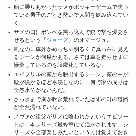
船に乗りあがったサメがポッキーゲームで焦っ
ている男子のごとき勢いで人間を飲み込んでい
く。
サメの口にボンベを突っ込んで銃で撃ち爆発さ
せるという『
ジョーズ
』のオマージュ。
嵐なのに車外がめっちゃ明るくて真っ白に見え
るシーンが何度かある。さては車を走らせずに
撮影しているのを誤魔化しているな。
エイプリルの家から脱出するシーン、家の中が
腰が浸かるほど水浸しなのに、何で家の周りは
全然水位がないんだ。
さっきまで嵐が吹き荒れていたはずの町の道路
が全然濡れていない。
ノヴァの祖父がサメに喰われたというエピソー
ドは、本シリーズ最終章にて活かされます。シ
リーズを全部楽しみたいという方は覚えておき