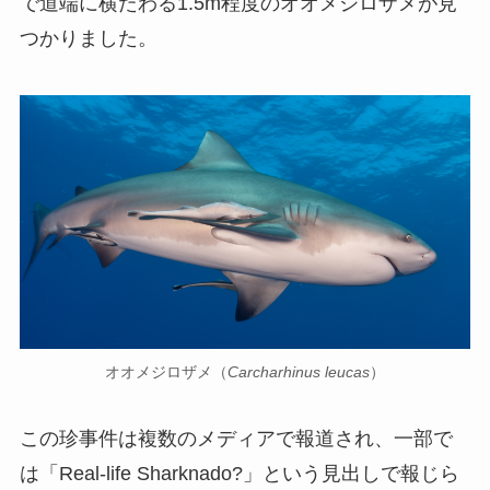
で道端に横たわる1.5m程度のオオメジロザメが見
つかりました。
オオメジロザメ（
Carcharhinus leucas
）
この珍事件は複数のメディアで報道され、一部で
は「Real-life Sharknado?」という見出しで報じら