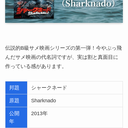
伝説的B級サメ映画シリーズの第一弾！今やぶっ飛
んだサメ映画の代名詞ですが、実は割と真面目に
作っている感があります。
邦題
シャークネード
原題
Sharknado
公開
2013年
年