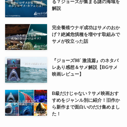
る？ジョーズが集まる謎の海域を
解説
完全養殖ウナギ成功はサメのおか
げ？絶滅危惧種を増やす取組みで
サメが役立った話
『ジョーズ98` 激流篇』のネタバ
レあり感想＆サメ解説【BGサメ
映画レビュー】
B級だけじゃない？サメ映画おす
すめをジャンル別に紹介！旧作か
ら新作まで面白いのだけ集めまし
た！