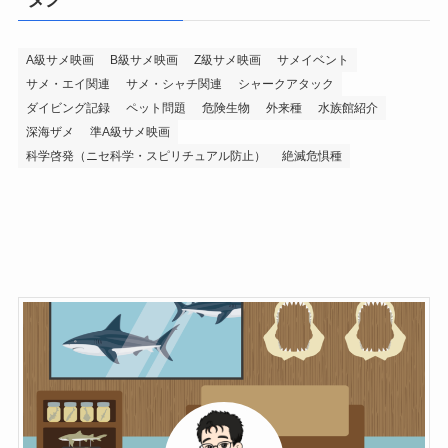
A級サメ映画
B級サメ映画
Z級サメ映画
サメイベント
サメ・エイ関連
サメ・シャチ関連
シャークアタック
ダイビング記録
ペット問題
危険生物
外来種
水族館紹介
深海ザメ
準A級サメ映画
科学啓発（ニセ科学・スピリチュアル防止）
絶滅危惧種