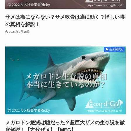
サメは癌にならない？サメ軟骨は癌に効く？怪しい噂
の真相を解説！
2024年9月15日
生き物解説
メガロドン絶滅は嘘だった？超巨大ザメの生存説を徹
底解説！【古代ザメ】【MEG】