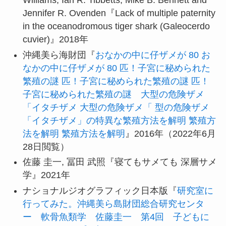
Williams, Ian R. Tibbetts, Mike B. Bennett and
Jennifer R. Ovenden『Lack of multiple paternity
in the oceanodromous tiger shark (Galeocerdo
cuvier)』2018年
沖縄美ら海財団『
おなかの中に仔ザメが 80 お
なかの中に仔ザメが 80 匹！子宮に秘められた
繁殖の謎 匹！子宮に秘められた繁殖の謎 匹！
子宮に秘められた繁殖の謎 大型の危険ザメ
「イタチザメ 大型の危険ザメ「 型の危険ザメ
「イタチザメ」の特異な繁殖方法を解明 繁殖方
法を解明 繁殖方法を解明
』2016年（2022年6月
28日閲覧）
佐藤 圭一, 冨田 武照『寝てもサメても 深層サメ
学』2021年
ナショナルジオグラフィック日本版『
研究室に
行ってみた。沖縄美ら島財団総合研究センタ
ー 軟骨魚類学 佐藤圭一 第4回 子どもに