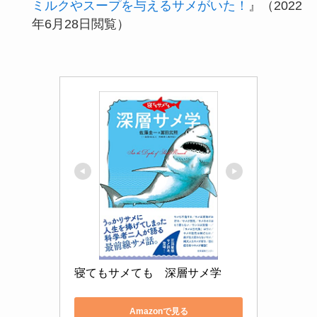
ミルクやスープを与えるサメがいた！
』（2022
年6月28日閲覧）
寝てもサメても　深層サメ学
Amazonで見る