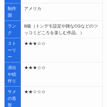
制作
アメリカ
国
ラン
B級（トンデモ設定や雑なCGなどのツ
ク
ッコミどころを楽しむ作品。）
スト
★★★☆☆
ーリ
ー
演出
★★★☆☆
や絵
作り
サメ
★★☆☆☆
の造
形