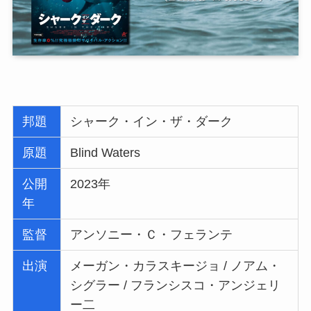
邦題
シャーク・イン・ザ・ダーク
原題
Blind Waters
公開
2023年
年
監督
アンソニー・Ｃ・フェランテ
出演
メーガン・カラスキージョ / ノアム・
シグラー / フランシスコ・アンジェリ
ー二