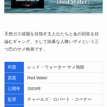
天然ガス採掘を目指す主人公たちと金の回収を目
論むギャング、そして凶暴な人喰いザメという三
つ巴のサメ映画です。
邦題
レッド・ウォーター サメ地獄
原題
Red Water
公開年
2003年
監督
チャールズ・ロバート・コーナー