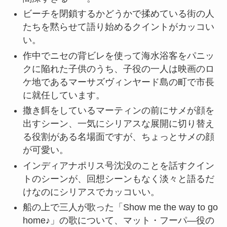
ビーチを閉鎖するかどうかで揉めている街の人
たちを黙らせて語り始めるクイントがカッコい
い。
作中でニセの背ビレを使って海水浴客をパニッ
クに陥れた子供のうち、子役の一人は映画のロ
ケ地であるマーサズヴィンヤード島の町で市長
に就任しています。
撒き餌をしているマーティンの前にサメが顔を
出すシーン、一気にシリアスな展開に切り替え
る役割がある名場面ですが、ちょっとサメの顔
が可愛い。
インディアナポリス号沈没のことを話すクイン
トのシーンが、回想シーンもなく淡々と語るだ
けなのにシリアスでカッコいい。
船の上で三人が歌った「Show me the way to go
home♪」の歌について、マット・フーパ―役の