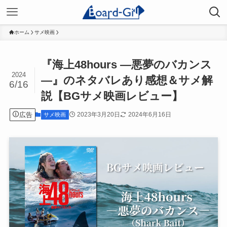
ホーム
サメ映画
『海上48hours ―悪夢のバカンス
2024
―』のネタバレあり感想＆サメ解
6/16
説【BGサメ映画レビュー】
広告
2023年3月20日
2024年6月16日
サメ映画