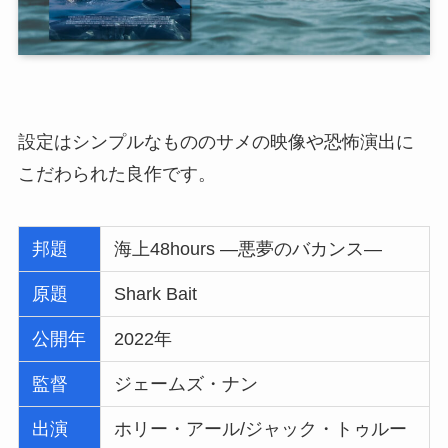
設定はシンプルなもののサメの映像や恐怖演出に
こだわられた良作です。
邦題
海上48hours ―悪夢のバカンス―
原題
Shark Bait
公開年
2022年
監督
ジェームズ・ナン
出演
ホリー・アール/ジャック・トゥルー