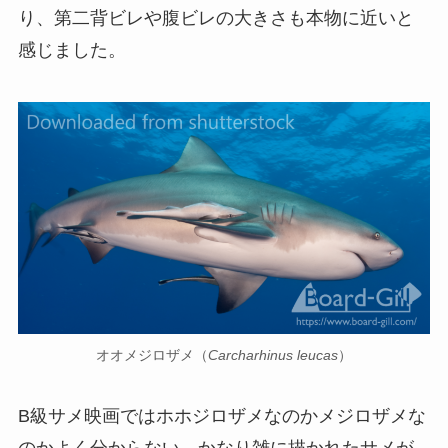
り、第二背ビレや腹ビレの大きさも本物に近いと
感じました。
オオメジロザメ（
Carcharhinus leucas
）
B級サメ映画ではホホジロザメなのかメジロザメな