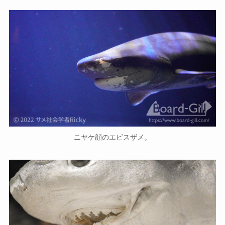
ニヤケ顔のエビスザメ。