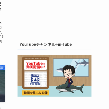
死
ジ
ュ
つ
た
月6
見
YouTubeチャンネルFin-Tube
.
問題
サ