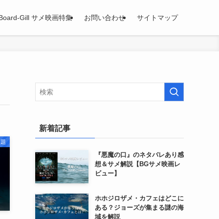
Board-Gill サメ映画特集
お問い合わせ
サイトマップ
新着記事
問題
『悪魔の口』のネタバレあり感
想＆サメ解説【BGサメ映画レ
ビュー】
ホホジロザメ・カフェはどこに
ある？ジョーズが集まる謎の海
域を解説