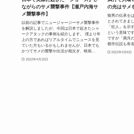
ながらのサメ襲撃事件【瀬戸内海サ
の光はサメ
メ襲撃事件】
狼男の伝承を
とされてきまし
以前の記事でニュージャージーサメ襲撃事件
「狂人」を示す単
を解説しましたが、今回は日本で起きたシャ
という意味で
ークアタックの事例を紹介します。 僕より年
ですが「満月
上の方であればリアルタイムでニュースを見
都市伝説も有名
ていた方もいるかもしれませんが、日本でも
かつてサメの襲撃や出没が相次ぎ、映画...
2022年4月6日
2022年4月10日