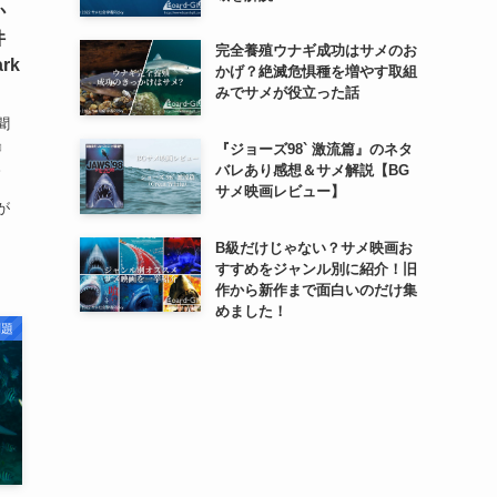
か
件
完全養殖ウナギ成功はサメのお
rk
かげ？絶滅危惧種を増やす取組
みでサメが役立った話
聞
』
『ジョーズ98` 激流篇』のネタ
。
バレあり感想＆サメ解説【BG
、
サメ映画レビュー】
が
B級だけじゃない？サメ映画お
すすめをジャンル別に紹介！旧
作から新作まで面白いのだけ集
めました！
問題