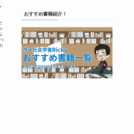
ャ
おすすめ書籍紹介！
と
ョ
な
かつ
わ