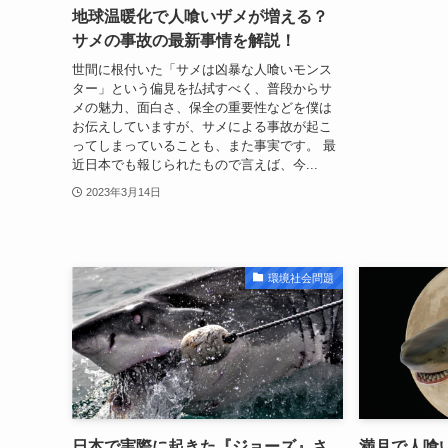
地球温暖化で人喰いザメが増える？
サメの事故の最新事情を解説！
世間に根付いた「サメは凶暴な人喰いモンス
ター」という偏見を払拭すべく、普段からサ
メの魅力、面白さ、保全の重要性などを僕は
お伝えしていますが、サメによる事故が起こ
ってしまっていることも、また事実です。 最
近日本でも報じられたもので言えば、今...
2023年3月14日
環境社会問題
日本で実際に起きた『ジョーズ』さ
満月で人喰