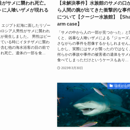
性がサメに襲われ死亡。
【未解決事件】水族館のサメの口
トに人喰いザメが現れる
ら人間の腕が出てきた衝撃的な事
について【クージー水族館】【Sha
arm case】
8日、エジプト紅海に面したリゾー
のロシア人男性がサメに襲われ
「サメの中から人の一部が見つかった」と
が発生しました。 男性はビー
くと、凶暴な人喰いザメによる『ジョーズ
している時にイタチザメに襲わ
さながらの事件を想像するかもしれません
を含む他の海水浴客の目の前で
しかし、実際にはサメが襲ったのではなく
れ死亡。遺体の一部を食...
何らかの事故や事件の被害者の遺体をサメ
食べてしまっただけというケースもあり...
2023年3月30日
環境社会