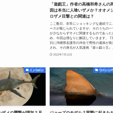
「遊戯王」作者の高橋和希さんの
因は本当に人喰いザメか？オオメ
ロザメ目撃との関連は？
ここ数日、非常にショッキングな連続でニ
ースが報じられていますが、そのうちの一
が少なからずサメに関連するものであった
め、今回は僕なりに解説していきます。 7
日に沖縄県名護市の沖合で男性の遺体が発
され、その身元が人気漫画『遊☆戯☆王』..
2022年7月11日
生き物解説
環境社会
いザメの襲撃が増加？月
ジョーズのモデル？実際に起きた