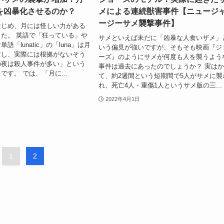
を凶暴化させるのか？
メによる連続獣害事件【ニュージ
ージーサメ襲撃事件】
はじめ、月には怪しい力がある
た。 英語で「狂っている」や
サメといえば未だに「凶暴な人食いザメ」
語「lunatic」の「luna」は月
いう偏見が強いですが、そもそも映画『ジ
すし、実際には根拠がないそう
ーズ』のようにサメが何度も人を襲うよう
の夜は殺人事件が多い」という
事件は過去にあったのでしょうか？ 実は
です。 では、「月に...
て、約2週間という短期間で5人がサメに襲
れ、死亡4人・重傷1人というサメ版の三...
2022年4月1日
1
2