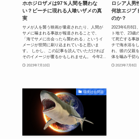
ホホジロザメは97％人間を襲わな
ロシア人男
い？ビーチに現れる人喰いザメの真
何故エジプ
実
のか？
サメが人を襲う映画が量産されたり、人間が
2023年6月
サメに噛まれる事故が報道されることで、
ト地で、23歳
「海でサメに出会ったら襲われる」というイ
て死亡する事故
メージが世間に刷り込まれていると思いま
チで海水浴を
す。 しかし、この記事を読んでいただければ
れ、彼の父親
そのイメージが覆るかもしれません。 今年2...
体を噛み千切ら
2023年7月10日
2023年7月8日
環境社会問題