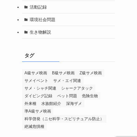
活動記録
環境社会問題
生き物解説
タグ
A級サメ映画
B級サメ映画
Z級サメ映画
サメイベント
サメ・エイ関連
サメ・シャチ関連
シャークアタック
ダイビング記録
ペット問題
危険生物
外来種
水族館紹介
深海ザメ
準A級サメ映画
科学啓発（ニセ科学・スピリチュアル防止）
絶滅危惧種