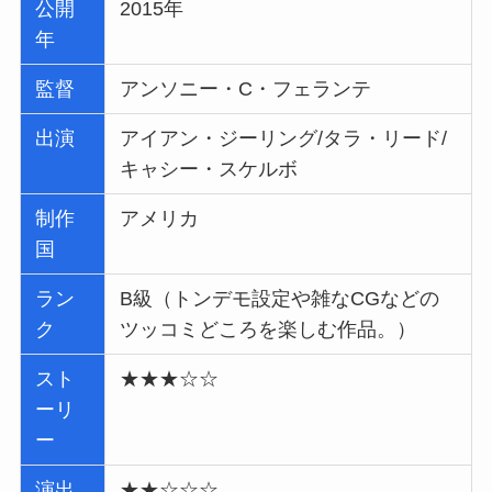
公開
2015年
年
監督
アンソニー・C・フェランテ
出演
アイアン・ジーリング/タラ・リード/
キャシー・スケルボ
制作
アメリカ
国
ラン
B級（トンデモ設定や雑なCGなどの
ク
ツッコミどころを楽しむ作品。）
スト
★★★☆☆
ーリ
ー
演出
★★☆☆☆