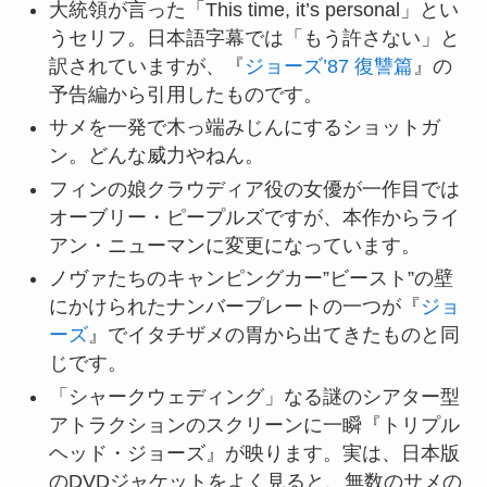
大統領が言った「This time, it’s personal」とい
うセリフ。日本語字幕では「もう許さない」と
訳されていますが、『
ジョーズ’87 復讐篇
』の
予告編から引用したものです。
サメを一発で木っ端みじんにするショットガ
ン。どんな威力やねん。
フィンの娘クラウディア役の女優が一作目では
オーブリー・ピープルズですが、本作からライ
アン・ニューマンに変更になっています。
ノヴァたちのキャンピングカー”ビースト”の壁
にかけられたナンバープレートの一つが『
ジョ
ーズ
』でイタチザメの胃から出てきたものと同
じです。
「シャークウェディング」なる謎のシアター型
アトラクションのスクリーンに一瞬『トリプル
ヘッド・ジョーズ』が映ります。実は、日本版
のDVDジャケットをよく見ると、無数のサメの