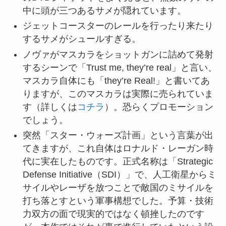
中に頭が三つあるサメが隠れています。
ジェットコースターのレールを行ったり来たり
するサメがシュールすぎる。
ノヴァがマスカラをショットガンに詰めて発射
するシーンで「Trust me, they’re real」と言い、
マスカラ自体にも「they’re Real!」と書いてあ
りますが、このマスカラは実際に売られていま
す（詳しくは
コチラ
）。恐らくプロモーション
でしょう。
突然「スター・ウォーズ計画」という言葉が出
てきますが、これ自体はロナルド・レーガン時
代に実在したものです。正式名称は「Strategic
Defense Initiative（SDI）」で、人工衛星からミ
サイルやレーザを放つことで敵国のミサイルを
打ち落とすという軍事構想でした。予算・技術
力双方の面で現実的ではなく頓挫したのです