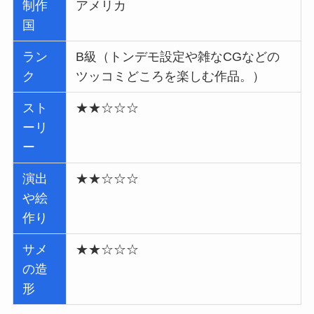
制作
アメリカ
国
ラン
B級（トンデモ設定や雑なCGなどの
ク
ツッコミどころを楽しむ作品。）
スト
★★☆☆☆
ーリ
ー
演出
★★☆☆☆
や絵
作り
サメ
★★☆☆☆
の造
形